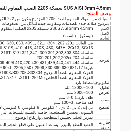
SUS AISI 3mm 4.5mm سميكة 2205 الصلب المقاوم للصدأ الصفائح الصناعة
وصف المنتج:
المزدوج.صلابة جيدة للصدمات ومقاومة جيدة للتآكل من الضغوطات ال
الاسم
SSUS AISI 3mm 4.5mm سميكة 2205 الصلب المقاوم للصدأ الصفحة الصناعة
الأصل
(تيسكو) ، (باست)
المادي
في الغالب 201، 202، 304، 09L, 321
310S, 410, 416, 410S, 430, 347H, 2Cr13, 3Cr13 الخ
سلسلة 300:301,302,303,304، 304L309،309s،310310S،316316L 316Ti 317L321,347
سلسلة 200:201,202,202cu204
الدرجة
سلسلة 400:409،409L410,420,430,431,439,440,441,444
غيرها:2205,2507,2906,330,660,630,631،17-4ph ،17-7ph ، S318039 904L ، الخ
الفولاذ المقاوم للصدأ المزدوج:S22053،S25073،S22253،S31803،S32205،S32304
الفولاذ المقاوم للصدأ الخاص:904L،347/347H،317/317L،316Ti،254Mo
التكنولوجيا
مطاط بارد
الطول
100~12000 ملم
العرض
100~2000 ملم
طلاء بارد:0.1~3 ملم
سمك
لفة ساخنة: 3~100 ملم
السطح
بي إيه، 2 بي، 2 دي، 4 كيلومتر، 6 كيلومتر، 8 كيلومتر، لا4(إتش إل) ، (إس بي) ، (لا)1
التسوية: تحسين السطحية، خاصة بالنسبة للمنتجات التي
تمرير الجلد: تحسين السطحية، وارتفاع الوضوح
خيارات
القطع:القطع بالليزر، يساعد العميل على قطع الحجم الم
أخرى