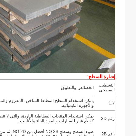
إشارة السطح:
التشطيب
الخصائص والتطبيق
السطحي
يمكن استخدام السطح المطاط الساخن، المفروم والمحلاة
لا.1
والأجهزة الكيميائية.
يمكن استخدام المنتجات المطاطية الباردة، والتي لا ت
رقم 2D
كقطع غيار للسيارات والمواد البناء والأنابيب.
ضوء السطح و
رقم 2B