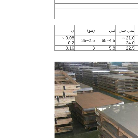
سي سي
نـي
(مو)
ن
0.08 ~
21.0 ~
2.5~35
4.5~65
إرسال
0.2
24.0
0.16
3
5.8
22.5