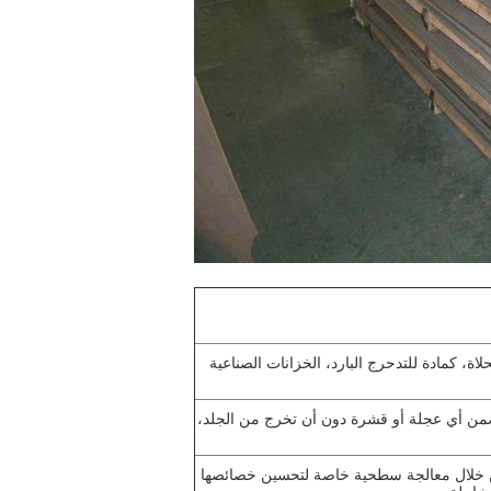
، كمادة للتدحرج البارد، الخزانات الصناعية
تضمن أي عجلة أو قشرة دون أن تخرج من الجلد،
سطح NO.2B أفضل من NO.2D. ثم من خلال معالجة سطحية خاصة لتحسين خصائصها