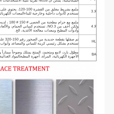
الميكانيكية، يمكن أن N02B تقريبا تلبية الاستخدامات الشاملة.
ملمع بشريط مغلق من 
لا.3
تستخدم كأدوات داخلية وخارجية للبناءالمعدات الكهربائ
ملمع مع حز
لا.4
ولكن أخف من NO.3، تستخدم كمباني الحمام، 
وأدوات المطبخ ومعدات معالجة الأغذية، الخ.
HL
تستخدم بشكل رئيسي كزينة للمباني والمصاعد وأبواب الم
مطوّل بارد، لامع ومتجمد، المنتج يمتلك وضوحاً ممتازا
BA
الأجهزة الكهربائية، المرآة، أجهزة المطبخالمواد الغذائية 