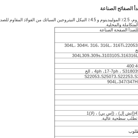
السبائك من الفولاذ المقاوم للصدأ 2205 المزدوج يتكون من 22٪ الكروم، 2.5٪ الموليبدينوم و 4.5٪ النيكل النيتروجين السبائك من الفولاذ المقاوم للصد
متكاملة والمحلية.
304L، 304H، 316، 316L، 316Ti،2205330, 630, 660, 4,
اترك رسالة
 تطلب سطحية عالية.
طلوب