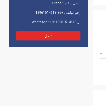
اتصل شخص :
Grace
رقم الهاتف :
+86-18961514618
ال WhatsApp :
+8618961514618
اتصل