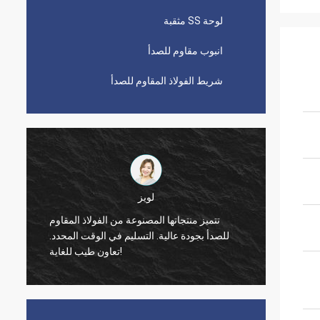
لوحة SS مثقبة
انبوب مقاوم للصدأ
شريط الفولاذ المقاوم للصدأ
بول
جودة شركتك جيدة حقًا ، حتى الآن لم أجد معدل
تتميز منت
عيب صفري. نأمل أن تحافظ على هذه الحالة
للصدأ بجودة
الجيدة! شكرا.