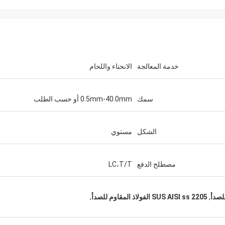
خدمة المعالجة
الانحناء واللحام
سمك
0.5mm-40.0mm أو حسب الطلب
الشكل
مستوي
إريك
عندما تختار شركائك ، فإنك تزيد من احتمالية
مصطلح الدفع
LC،T/T
النجاح. لهذا السبب اخترنا Hengchengtai.
,
SUS AISI ss 2205 الفولاذ المقاوم للصدأ
,