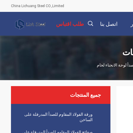
China Lichuang Steel CO.,Limited
ر
اتصل بنا
طلب اقتباس
描
述
جميع المنتجات
ورقة الفولاذ المقاوم للصدأ المدرفلة على
الساخن
صفائح الفولاذ المقاوم للصدأ المدرفلة على