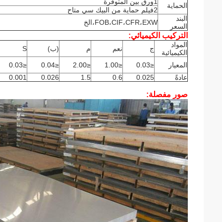
1ورق بين المتوفرة
الحماية
2فيلم حماية من البيك سي متاح
البند
FOB،CIF،CFR،EXW،الخ
السعر
التركيب الكيميائي:
المواد
ج
نعم
م
(ب)
S
الكيميائية
المعيار
≤0.03
≤1.00
≤2.00
≤0.04
≤0.03
عادةً
0.025
0.6
1.5
0.026
0.001
صور مفصلة: