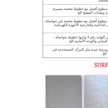
القشرة 100-120، يحتوي على سطوع أفضل مع خطوط ضخمة متميزة،
ية ومعدات المطبخ الخ.
ام مطحنة من الحصى # 150 # 180 ، لديه سطوع أفضل مع خطوط ضخمة غير متواصلة ،
والألعاب الداخلية والخارجية الأجهزة الكهربائية،
تم صقلها بقطعة حديدية من الصخور رقم 150-320 على النهاية رقم 4 ولديها خطوط متواصلة ،
باني واللوحة الأمامية الخ.
ً ومرونة جيدة مثل المرآة، المستخدمة في
الخ.