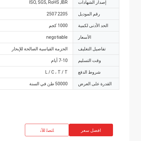
إصدار الشهادات
ISO, SGS, RoHS ,IBR
رقم الموديل
2205 2507
الحد الأدنى لكمية
1000 كجم
الأسعار
negotiable
تفاصيل التغليف
الحزمة القياسية الصالحة للإبحار
وقت التسليم
7-10 أيام
شروط الدفع
L / C ، T / T
القدرة على العرض
50000 طن في السنة
افضل سعر
ﺎﺘﺼﻟ ﺍﻶﻧ