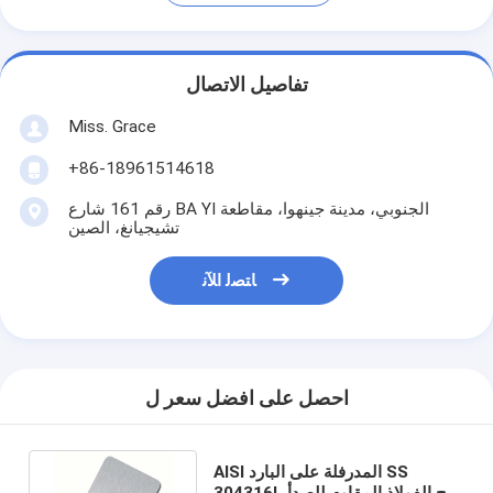
تفاصيل الاتصال
Miss. Grace
+86-18961514618
رقم 161 شارع BA YI الجنوبي، مدينة جينهوا، مقاطعة
تشيجيانغ، الصين
ﺎﺘﺼﻟ ﺍﻶﻧ
احصل على افضل سعر ل
AISI المدرفلة على البارد SS
304316L لوح الفولاذ المقاوم للصدأ