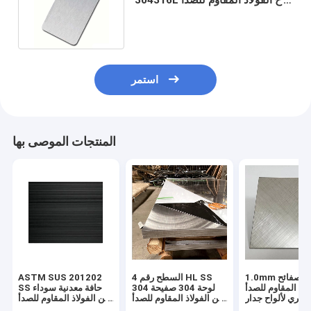
المصقول 300 سلسلة SS ورقة
استمر
المنتجات الموصى بها
1.0mm فضية عبر صفائح
السطح رقم 4 HL SS
ASTM SUS 201202
لاذ المقاوم للصدأ
304 لوحة 304 صفيحة
SS حافة معدنية سوداء
عري لألواح جدار
من الفولاذ المقاوم للصدأ
من الفولاذ المقاوم للصدأ
المطبخ
المصقول للبناء
شعري