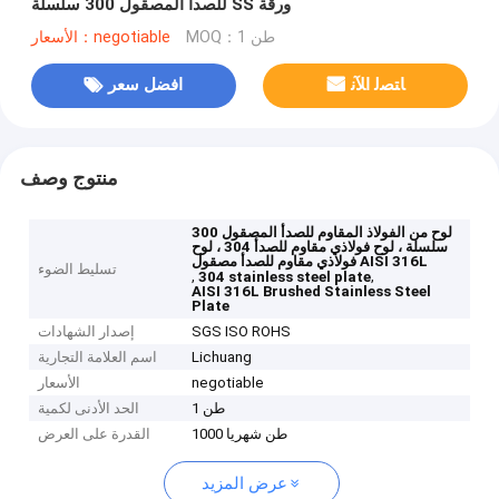
للصدأ المصقول 300 سلسلة SS ورقة
MOQ：1 طن
الأسعار：negotiable
ﺎﺘﺼﻟ ﺍﻶﻧ
افضل سعر
منتوج وصف
لوح من الفولاذ المقاوم للصدأ المصقول 300
سلسلة ، لوح فولاذي مقاوم للصدأ 304 ، لوح
فولاذي مقاوم للصدأ مصقول AISI 316L
تسليط الضوء
,
,
304 stainless steel plate
AISI 316L Brushed Stainless Steel
Plate
SGS ISO ROHS
إصدار الشهادات
Lichuang
اسم العلامة التجارية
negotiable
الأسعار
1 طن
الحد الأدنى لكمية
1000 طن شهريا
القدرة على العرض
عرض المزيد