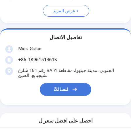
عرض المزيد
تفاصيل الاتصال
Miss. Grace
+86-18961514618
رقم 161 شارع BA YI الجنوبي، مدينة جينهوا، مقاطعة
تشيجيانغ، الصين
ﺎﺘﺼﻟ ﺍﻶﻧ
احصل على افضل سعر ل