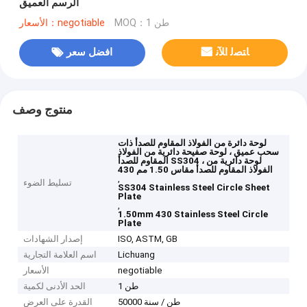
الرسم العميق
MOQ：1 طن
الأسعار：negotiable
ﺎﺘﺼﻟ ﺍﻶﻧ
افضل سعر
منتوج وصف
لوحة دائرة من الفولاذ المقاوم للصدأ ذات
سحب عميق ، لوحة صفيحة دائرية من الفولاذ
المقاوم للصدأ SS304 ، لوحة دائرية من
الفولاذ المقاوم للصدأ مقاس 1.50 مم 430
,
تسليط الضوء
SS304 Stainless Steel Circle Sheet
Plate
,
1.50mm 430 Stainless Steel Circle
Plate
ISO, ASTM, GB
إصدار الشهادات
Lichuang
اسم العلامة التجارية
negotiable
الأسعار
1 طن
الحد الأدنى لكمية
50000 طن / سنة
القدرة على العرض