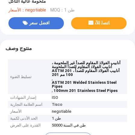
ملحومة عالية التآكل
MOQ：1 طن
الأسعار：negotiable
ﺎﺘﺼﻟ ﺍﻶﻧ
افضل سعر
منتوج وصف
أنابيب الفولاذ المقاوم للصدأ غير الملحومة ،
أنابيب الفولاذ المقاوم للصدأ الملحومة
ASTM 201 ، أنابيب الفولاذ المقاوم للصدأ
100 مم 201
تسليط الضوء
,
ASTM 201 Welded Stainless Steel
Pipes
,
100mm 201 Stainless Steel Pipes
ISO
إصدار الشهادات
Tisco
اسم العلامة التجارية
negotiable
الأسعار
1 طن
الحد الأدنى لكمية
50000 طن في السنة
القدرة على العرض