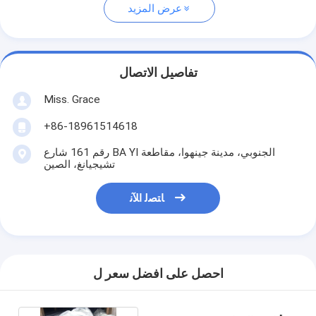
عرض المزيد
تفاصيل الاتصال
Miss. Grace
+86-18961514618
رقم 161 شارع BA YI الجنوبي، مدينة جينهوا، مقاطعة
تشيجيانغ، الصين
ﺎﺘﺼﻟ ﺍﻶﻧ
احصل على افضل سعر ل