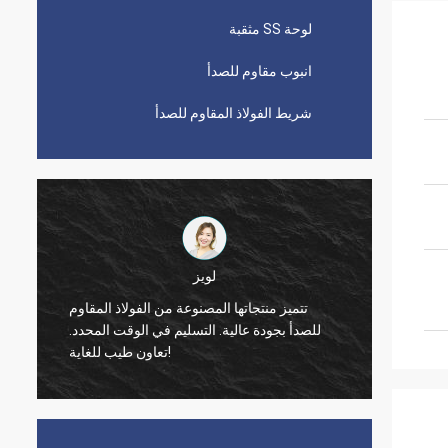
لوحة SS مثقبة
انبوب مقاوم للصدأ
شريط الفولاذ المقاوم للصدأ
بول
جودة شركتك جيدة حقًا ، حتى الآن لم أجد معدل
تت
ة
عيب صفري. نأمل أن تحافظ على هذه الحالة
للصد
الجيدة! شكرا.