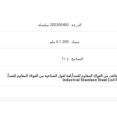
الدرجة
200300400 سلسلة
سمك
0.1-200 ملم
التسامح
± 1٪
إريك
لفائف من الفولاذ المقاوم للصدأ,لفة لفول الصناعية من الفولاذ المقاوم للصدأ
,
Industrial Stainless Steel Coil 
عندما تختار شركائك ، فإنك تزيد من احتمالي
النجاح. لهذا السبب اخترنا Hengchengtai.