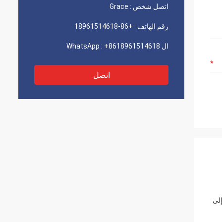
اتصل شخص :
Grace
رقم الهاتف :
+86-18961514618
ال WhatsApp :
+8618961514618
اتصل
إلى