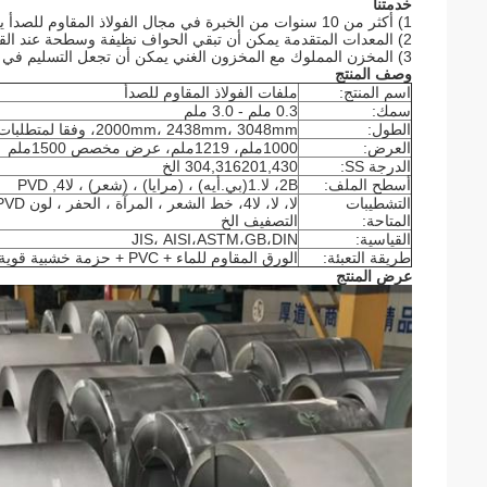
خدمتنا
1) أكثر من 10 سنوات من الخبرة في مجال الفولاذ المقاوم للصدأ يمكن أن تضمن جودة عالية على كل عملية؛
2) المعدات المتقدمة يمكن أن تبقي الحواف نظيفة وسطحة عند القطع؛
3) المخزن المملوك مع المخزون الغني يمكن أن تجعل التسليم في الوقت المناسب.
وصف المنتج
اسم المنتج:
ملفات الفولاذ المقاوم للصدأ
سمك:
0.3 ملم - 3.0 ملم
الطول:
2000mm، 2438mm، 3048mm، وفقا لمتطلبات العملاء
العرض:
1000ملم، 1219ملم، عرض مخصص 1500ملم
الدرجة SS:
304,316201,430 الخ
أسطح الملف:
2B، لا.1(بي.أيه) ، (مرايا) ، (شعر) ، لا4, PVD
التشطيبات
المتاحة:
التصفيف الخ
القياسية:
JIS، AISI،ASTM،GB،DIN
طريقة التعبئة:
الورق المقاوم للماء + PVC + حزمة خشبية قوية صالحة للبحر
عرض المنتج