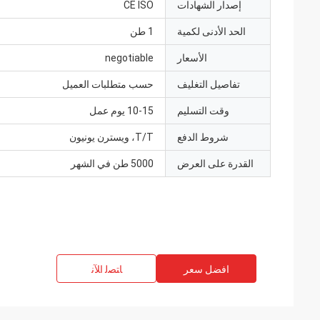
إصدار الشهادات
CE ISO
الحد الأدنى لكمية
1 طن
الأسعار
negotiable
تفاصيل التغليف
حسب متطلبات العميل
وقت التسليم
10-15 يوم عمل
شروط الدفع
T/T، ويسترن يونيون
القدرة على العرض
5000 طن في الشهر
افضل سعر
ﺎﺘﺼﻟ ﺍﻶﻧ