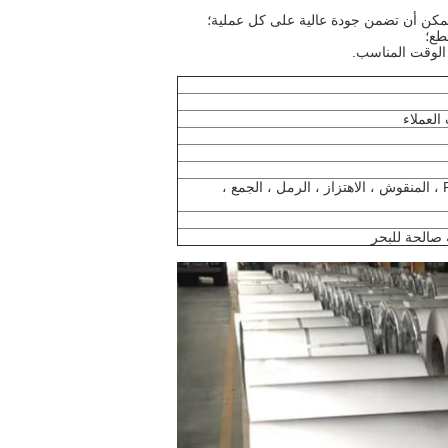
لا، لا، لا4، خط الشعر ، المرآة ، الحفر ، لون PVD ، المنقوش ، الاهتزاز ، الرمل ، الجمع ،
اترك رسالة