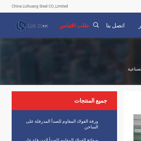
China Lichuang Steel CO.,Limited
ر
اتصل بنا
طلب اقتباس
描
لصناعية
述
جميع المنتجات
ورقة الفولاذ المقاوم للصدأ المدرفلة على
الساخن
صفائح الفولاذ المقاوم للصدأ المدرفلة على